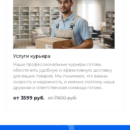
Услуги курьера
Наши профессиональные курьеры готовы
обеспечить удобную и эффективную доставку
для ваших товаров. Мы понимаем, что важны
скорость и надежность, и именно поэтому наша
дружная и ответственная команда готова
предоставить вам беспрецедентно
от 3599 руб.
от 7900 руб.
качественное и первоклассное обслуживание
в сфере доставки.