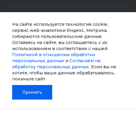
Услуги
На сайте используется технология cookie,
Доставка
сервис web-аналитики Яндекс. Метрика,
собираются пользовательские данные.
Финансовые услуги
Оставаясь на сайте, вы соглашаетесь с их
Недвижимость
использованием в соответствии с нашей
Политикой в отношении обработки
Дизайн интерьера
персональных данных
и
Согласием на
Всё для домашних животных
обработку персональных данных
. Если вы не
Услуги тренера
хотите, чтобы ваши данные обрабатывались,
покиньте сайт.
Помощь
Принять
Главная
Главная
Кабинет
Кабинет
Корзина
Корзина
Избранные
Избранные
Сравнение
Сравнение
Мы в соц. сетях