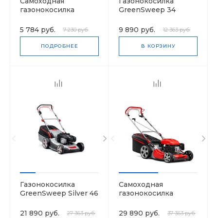
Самоходная
Газонокосилка
газонокосилка
GreenSweep 34
(0.600.8A6.101)
5 784 руб.
9 890 руб.
7 230 руб.
12 363 руб.
ПОДРОБНЕЕ
В КОРЗИНУ
Газонокосилка
Cамоходная
GreenSweep Silver 46
газонокосилка
BR Comfort
GreenSweep 34
(0.600.8A6.101)
21 890 руб.
29 890 руб.
27 363 руб.
37 363 руб.