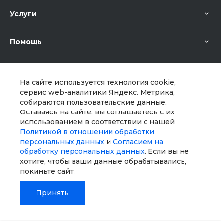
Услуги
Помощь
На сайте используется технология cookie,
сервис web-аналитики Яндекс. Метрика,
собираются пользовательские данные.
Оставаясь на сайте, вы соглашаетесь с их
Мы в соц. сетях
использованием в соответствии с нашей
Политикой в отношении обработки
персональных данных
и
Согласием на
обработку персональных данных
. Если вы не
хотите, чтобы ваши данные обрабатывались,
покиньте сайт.
Принять
© 2026 Universe, Все права защищены
Главная
Главная
Кабинет
Кабинет
Корзина
Корзина
Избранные
Избранные
Сравнение
Сравнение