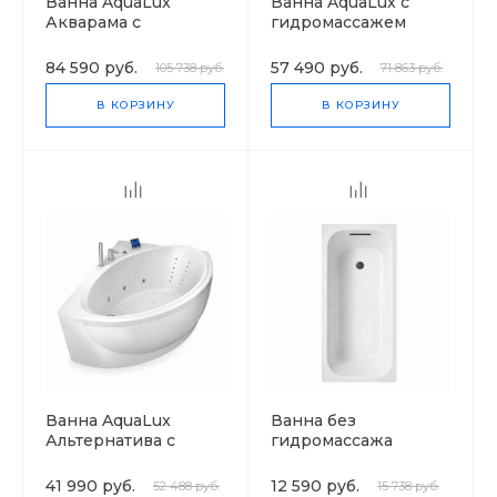
Ванна AquaLux
Ванна AquaLux с
Акварама с
гидромассажем
гидромассажем
84 590 руб.
57 490 руб.
105 738 руб.
71 863 руб.
В КОРЗИНУ
В КОРЗИНУ
Ванна AquaLux
Ванна без
Альтернатива с
гидромассажа
гидромассажем
Универсал
Ностальжи
41 990 руб.
12 590 руб.
52 488 руб.
15 738 руб.