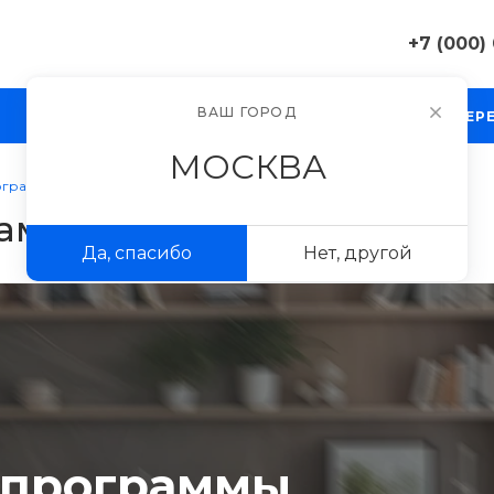
+7 (000)
+7 (000) 0
ВАШ ГОРОД
КОМПАНИЯ
БЛОГ
ПРОЕКТЫ
ФОТОГАЛЕР
г. Москва, 
д. 11
МОСКВА
Пн-Пт 9:30-
Сб-Вс Вых
ограммы
sale@exampl
раммы
Да, спасибо
Нет, другой
+7 (000) 0
г. Москва, 
д. 11
Пн-Пт 9:30-
Сб-Вс Вых
sale@exampl
 программы