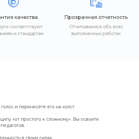
антия качества
Прозрачная отчетность
луги соответствуют
Отчитываемся обо всех
аниям и стандартам
выполненных работах
олос и перенесёте его на холст.
ципу «от простого к сложному». Вы освоите
педагогов.
енность в своих силах.