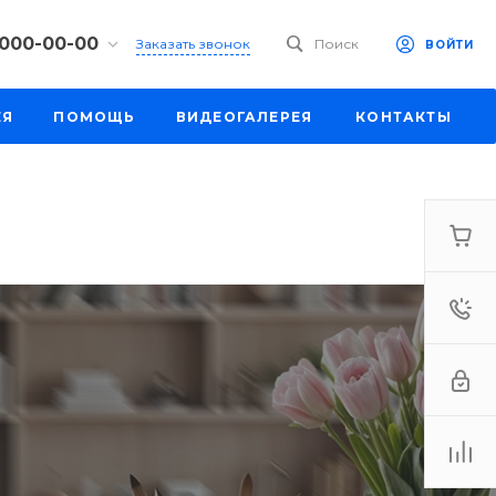
 000-00-00
Заказать звонок
Поиск
ВОЙТИ
00-00-00
ЕЯ
ПОМОЩЬ
ВИДЕОГАЛЕРЕЯ
КОНТАКТЫ
ул. Шапкина,
18:30
одной
e.ru
00-00-00
ул. Шапкина,
18:30
одной
e.ru