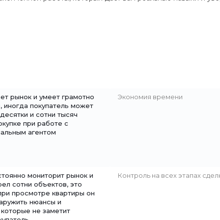
ет рынок и умеет грамотно
Экономия времени
, иногда покупатель может
десятки и сотни тысяч
окупке при работе с
альным агентом
стоянно мониторит рынок и
Контроль на всех этапах сдел
ел сотни объектов, это
 при просмотре квартиры он
аружить нюансы и
 которые не заметит
купатель