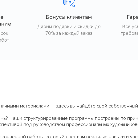
е
Бонусы клиентам
Гар
ание
Дарим подарки и скидки до
Все ус
исок
70% за каждый заказ
требов
абот
личными материалами — здесь вы найдёте свой собственный г
вень? Наши структурированные программы построены по прин
рспективой под руководством профессиональных художников-
аконченной работы, который даст вам реальные навыки и увер