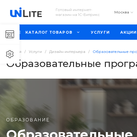
Готовый интернет-
Москва
магазин на 1С-Битрикс
КАТАЛОГ ТОВАРОВ
УСЛУГИ
АКЦИИ
Главная
/
Услуги
/
Дизайн интерьера
/
Образовательные пр
Образовательные прог
ОБРАЗОВАНИЕ
Образовательные