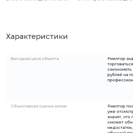
Характеристики
Выгодная цена объекта
Риелтор зна
торговаться
сэкономить 
рублей на п
профессион
Объективная оценка жилья
Риелтор по
уже отсмотр
значит, что
сможет обн
недостатки,
обычный по