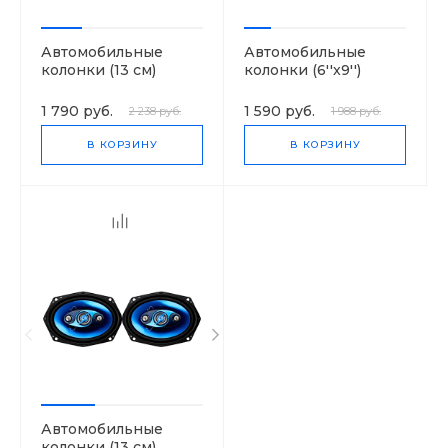
Автомобильные
Автомобильные
колонки (13 см)
колонки (6''x9'')
SoundWave TS-
SoundWave TS-
R1350S
R6951S
1 790 руб.
1 590 руб.
2 238 руб.
1 988 руб.
В КОРЗИНУ
В КОРЗИНУ
Автомобильные
колонки (13 см)