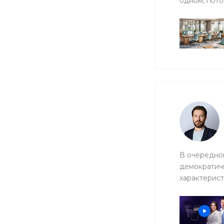
одном, пото
В очередной
демократичн
характерист