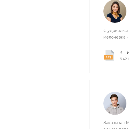
С удовольст
мелочевка -
КП и
6.42
Заказывал M