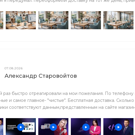
м я передумал. переоформили доставку на тот же день, прив
07.08.2026
Александр Старовойтов
 раз быстро отреагировали на мои пожелания. По телефону
ые и самое главное- "чистые". Бесплатная доставка. Сколько с
ики соответствуют данным,представленным на сайте магазина.