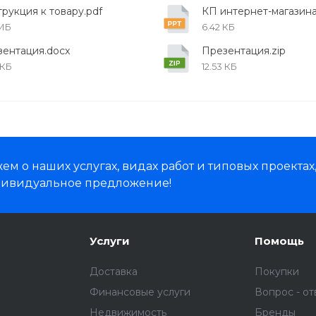
рукция к товару.pdf
КП интернет-магазина
 МБ
6.42 КБ
ентация.docx
Презентация.zip
 КБ
12.53 КБ
м о наших услугах, видах работ и типовых проектах
дивидуальное предложение!
Услуги
Помощь
Доставка
Покупки
Финансовые услуги
Вопрос - от
Недвижимость
Бренды