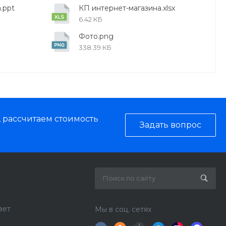
.ppt
КП интернет-магазина.xlsx
6.42 КБ
Фото.png
338.39 КБ
, рассчитаем стоимость
Задать вопрос
вет
Мы в соц. сетях