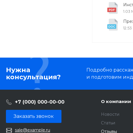
Инст
1.03
През
12.53
Нужна
Подробно расскаже
консультация?
и подготовим ин
О компании
+7 (000) 000-00-00
Новости
Заказать звонок
Статьи
sale@example.ru
Отзывы