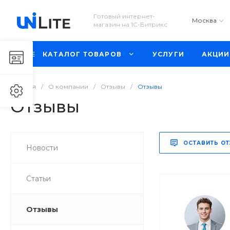
Готовый интернет-
Москва
магазин на 1С-Битрикс
КАТАЛОГ ТОВАРОВ
УСЛУГИ
АКЦИИ
Главная
/
О компании
/
Отзывы
/
Отзывы
Отзывы
ОСТАВИТЬ О
Новости
Статьи
Отзывы