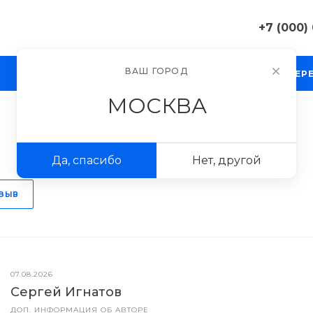
+7 (000)
+7 (000) 0
ВАШ ГОРОД
КОМПАНИЯ
БЛОГ
ПРОЕКТЫ
ФОТОГАЛЕР
г. Москва, 
д. 11
МОСКВА
Пн-Пт 9:30-
Сб-Вс Вых
sale@exampl
Да, спасибо
Нет, другой
+7 (000) 0
г. Москва, 
д. 11
ТЗЫВ
Пн-Пт 9:30-
Сб-Вс Вых
sale@exampl
07.08.2026
Сергей Игнатов
ДОП. ИНФОРМАЦИЯ ОБ АВТОРЕ