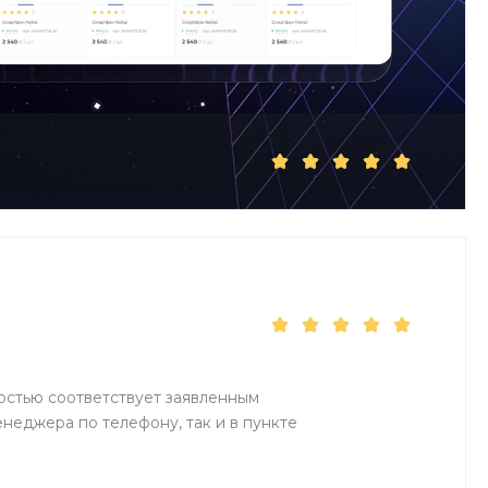
остью соответствует заявленным
неджера по телефону, так и в пункте