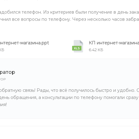
добился телефон. Из критериев были получение в день зака
очнил все вопросы по телефону. Через несколько часов забра
нтернет-магазина.ppt
КП интернет-магазина.
 КБ
6.42 КБ
ратор
ТОР
обратную связь! Рады, что всё получилось быстро и удобно. 
день обращения, а консультации по телефону помогали сразу
ия!