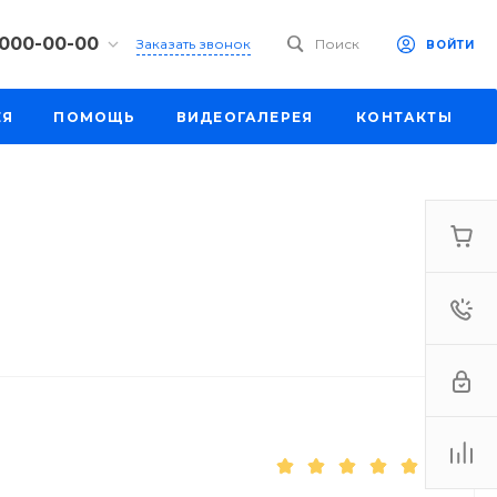
 000-00-00
Заказать звонок
Поиск
ВОЙТИ
00-00-00
ЕЯ
ПОМОЩЬ
ВИДЕОГАЛЕРЕЯ
КОНТАКТЫ
ул. Шапкина,
18:30
одной
e.ru
00-00-00
ул. Шапкина,
18:30
одной
e.ru