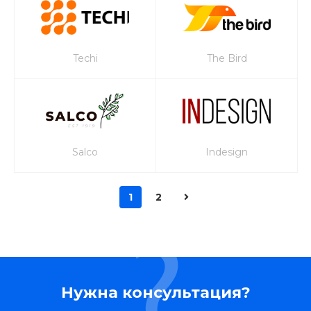
Techi
The Bird
Salco
Indesign
1
2
Нужна консультация?