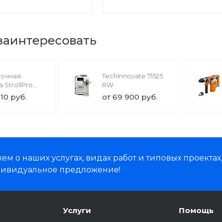
 заинтересовать
лочная
TechInnovate 71525
 StrollPro
RW
110 руб.
от 69 900 руб.
м о наших услугах, видах работ и типовых проектах
дивидуальное предложение!
Услуги
Помощь