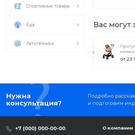
Спортивные товары
Вас могут
Еда
Автотехника
ile
TechInnovate
Прогу
UE55MU7000U
коляска
(товар с набором)
Snap 4
71 000 руб.
от 23 
Нужна
Подробно расскаже
консультация?
и подготовим ин
О компании
+7 (000) 000-00-00