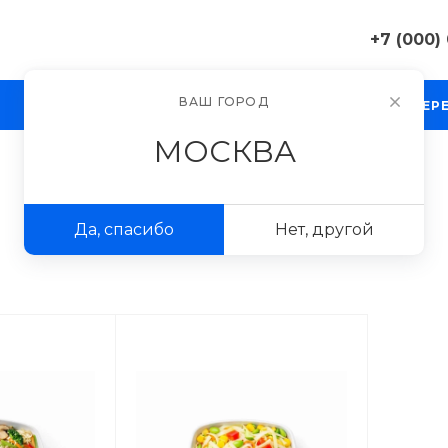
+7 (000)
+7 (000) 0
ВАШ ГОРОД
КОМПАНИЯ
БЛОГ
ПРОЕКТЫ
ФОТОГАЛЕР
г. Москва, 
д. 11
МОСКВА
Пн-Пт 9:30-
Сб-Вс Вых
sale@exampl
Да, спасибо
Нет, другой
+7 (000) 0
г. Москва, 
д. 11
Пн-Пт 9:30-
Сб-Вс Вых
sale@exampl