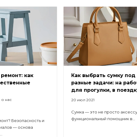
ремонт: как
Как выбрать сумку под
чественные
разные задачи: на рабо
для прогулки, в поездк
 о нас
20 июл 2021
Сумка — это не просто аксессу
функциональный помощник в...
онт? Безопасность и
иалов — основа
..