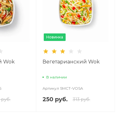
Новинка
й Wok
Вегетарианский Wok
В наличии
5
Артикул
5MCT-VOSA
250 руб.
 руб.
313 руб.