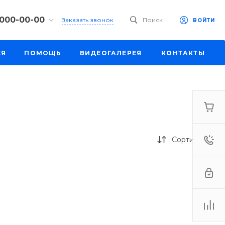
 000-00-00
Заказать звонок
Поиск
ВОЙТИ
00-00-00
ЕЯ
ПОМОЩЬ
ВИДЕОГАЛЕРЕЯ
КОНТАКТЫ
ул. Шапкина,
18:30
одной
e.ru
00-00-00
ул. Шапкина,
Сортировка
18:30
одной
e.ru