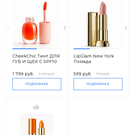
CheekChic Тинт ДЛЯ
LipGlam New York
ГУБ И ЩЕК С SPF10
Помада
УВЛАЖНЯЮЩАЯ
"COLOR
1 799 руб.
599 руб.
2 249 руб.
749 руб.
SENSATIONAL"
МАТОВОЕ
ПОДРОБНЕЕ
ПОДРОБНЕЕ
ОБНАЖЕНИЕ